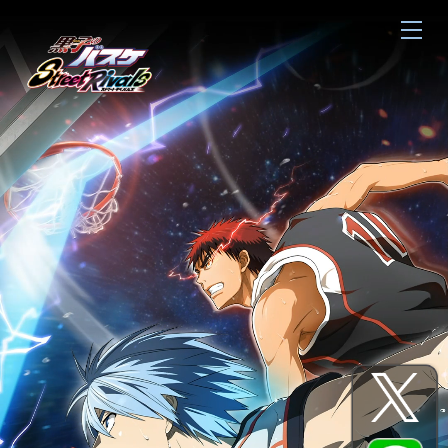
gtag('config', 'G-8EWPBPDNEQ');