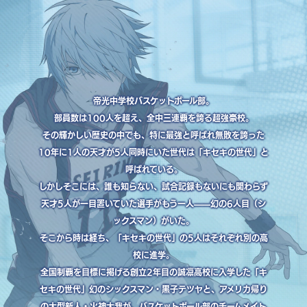
帝光中学校バスケットボール部。
部員数は100人を超え、全中三連覇を誇る超強豪校。
その輝かしい歴史の中でも、特に最強と呼ばれ無敗を誇った
10年に1人の天才が5人同時にいた世代は「キセキの世代」と
呼ばれている。
しかしそこには、誰も知らない、試合記録もないにも関わらず
天才5人が一目置いていた選手がもう一人——幻の6人目（シ
ックスマン）がいた。
そこから時は経ち、「キセキの世代」の5人はそれぞれ別の高
校に進学。
全国制覇を目標に掲げる創立2年目の誠凛高校に入学した「キ
セキの世代」幻のシックスマン・黒子テツヤと、アメリカ帰り
の大型新人・火神大我が、バスケットボール部のチームメイト