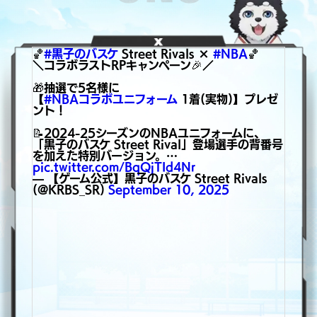
🏀
#黒子のバスケ
Street Rivals ×
#NBA
🏀
＼コラボラストRPキャンペーン🎉／
🎁抽選で5名様に
【
#NBAコラボユニフォーム
1着(実物)】プレゼ
ント！
📝2024-25シーズンのNBAユニフォームに、
「黒子のバスケ Street Rival」登場選手の背番号
を加えた特別バージョン。…
pic.twitter.com/BqQjTId4Nr
— 【ゲーム公式】黒子のバスケ Street Rivals
(@KRBS_SR)
September 10, 2025